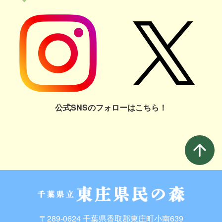
公式SNSのフォローはこちら！
arrow_upward
〒289-0624 千葉県香取郡東庄町小南639