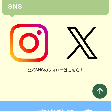
SNS
公式SNSのフォローはこちら！
arrow_upward